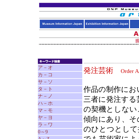
ア－オ
発注芸術
Order A
カ－コ
サ－ソ
作品の制作にお
タ－ト
ナ－ノ
三者に発注する
ハ－ホ
の契機としない
マ－モ
ヤ－ヨ
傾向にあり、そ
ラ－ワ
のひとつとして
0～9
A～Z