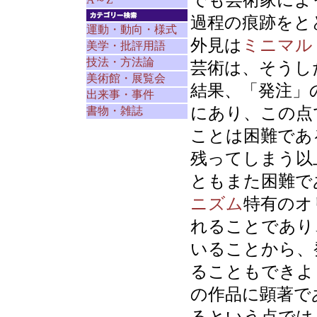
でも芸術家によ
過程の痕跡をと
運動・動向・様式
外見は
ミニマル
美学・批評用語
技法・方法論
芸術は、そうし
美術館・展覧会
結果、「発注」
出来事・事件
にあり、この点
書物・雑誌
ことは困難であ
残ってしまう以
ともまた困難で
ニズム
特有のオ
れることであり
いることから、
ることもできよ
の作品に顕著で