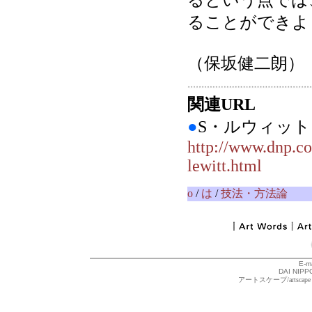
るという点では
ることができよ
（保坂健二朗）
関連URL
●
S・ルウィッ
http://www.dnp.c
lewitt.html
o
/
は
/
技法・方法論
E-m
DAI NIPPO
アートスケープ/arts