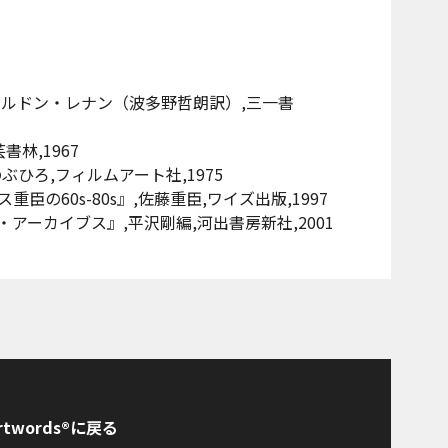
ェルドン・レナン（波多野哲朗訳）,三一書
林,1967
ひろ,フィルムアート社,1975
の60s-80s』,佐藤重臣,ワイズ出版,1997
アーカイブス』,平沢剛編,河出書房新社,2001
rtwords®に戻る