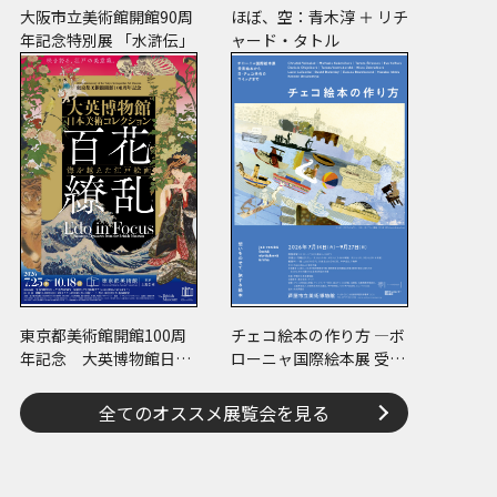
大阪市立美術館開館90周
ほぼ、空：青木淳 ＋ リチ
年記念特別展 「水滸伝」
ャード・タトル
東京都美術館開館100周
チェコ絵本の作り方 ―ボ
年記念 大英博物館日本
ローニャ国際絵本展 受賞
美術コレクション 百花
絵本から日･チェコ共作
繚乱～海を越えた江戸絵
のコミックまで―
全てのオススメ展覧会を見る
画