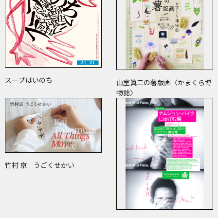
スープはいのち
山室眞二の薯版画〈かまくら博
物誌〉
竹村 京 うごくせかい