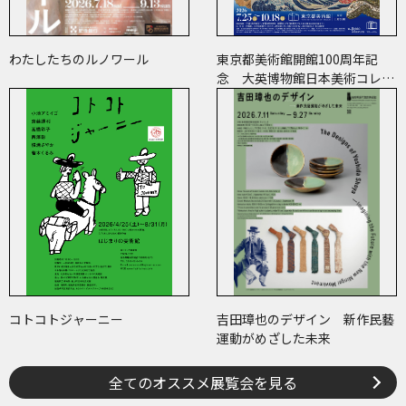
わたしたちのルノワール
東京都美術館開館100周年記
念 大英博物館日本美術コレク
ション 百花繚乱～海を越えた
江戸絵画
コトコトジャーニー
吉田璋也のデザイン 新作民藝
運動がめざした未来
全てのオススメ展覧会を見る