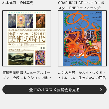
杉本博司 絶滅写真
GRAPHIC CUBE －シアターポ
スター DNPグラフィックデザ
イン・アーカイブより
宮城県美術館リニューアルオー
ぬけみち展 かわす・つくる・
プン 全館 コレクションで魅せ
ともにいる―生きるための回路
ます 美術の時代
全てのオススメ展覧会を見る