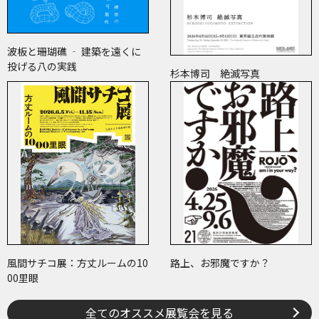
波板と珊瑚礁 ‐ 建築を遠くに
投げる八の実践
杉本博司 絶滅写真
風間サチコ展：方丈ルームの10
路上、お邪魔ですか？
00里眼
全てのオススメ展覧会を見る