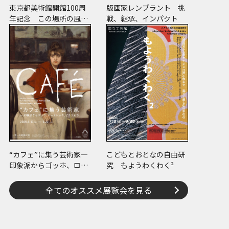
東京都美術館開館100周
版画家レンブラント 挑
年記念 この場所の風景
戦、継承、インパクト
―上野・大牟田・ブエノ
スアイレス
“カフェ”に集う芸術家―
こどもとおとなの自由研
印象派からゴッホ、ロー
究 もようわくわく²
トレック、ピカソまで
全てのオススメ展覧会を見る