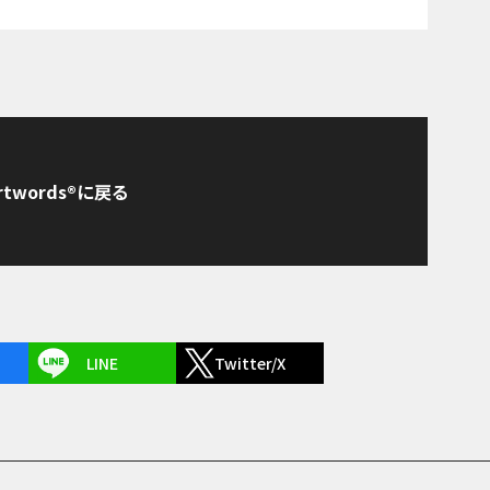
rtwords®に戻る
LINE
Twitter/X