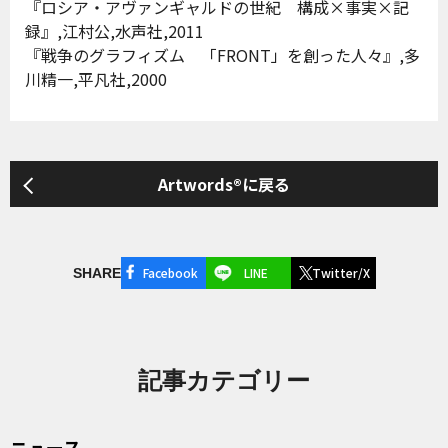
『ロシア・アヴァンギャルドの世紀 構成×事実×記
録』,江村公,水声社,2011
『戦争のグラフィズム 「FRONT」を創った人々』,多
川精一,平凡社,2000
Artwords®に戻る
Facebook
LINE
Twitter/X
SHARE
記事カテゴリー
ニュース