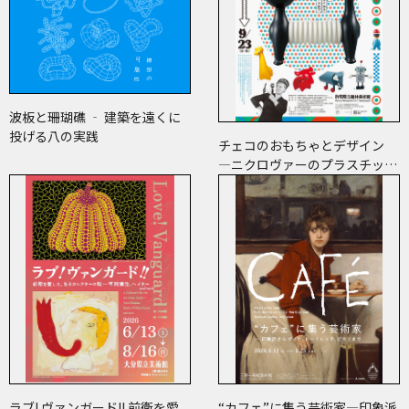
波板と珊瑚礁 ‐ 建築を遠くに
投げる八の実践
チェコのおもちゃとデザイン
―ニクロヴァーのプラスチッ
ク・トイから現代作家のアート
まで―
ラブ! ヴァンガード!! 前衛を愛
“カフェ”に集う芸術家―印象派