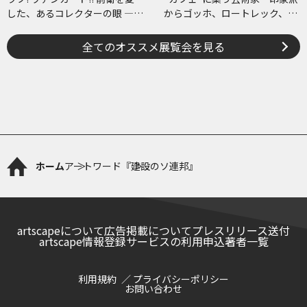
した、あるコレクターの眼 ―草
からゴッホ、ロートレック、ピ
間彌生、ヘイター and more
カソまで
全てのオススメ展覧会を見る
ホーム
アートワード
『建設のソ連邦』
artscapeについて
広告掲載について
プレスリリース送付
artscape情報登録サービスの利用申込
著者一覧
利用規約
プライバシーポリシー
お問い合わせ