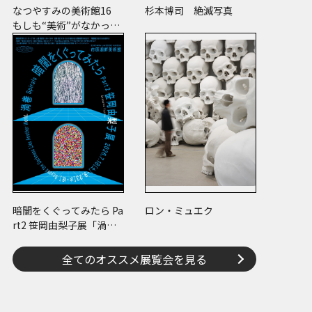
なつやすみの美術館16
杉本博司 絶滅写真
もしも“美術”がなかった
ら
暗闇をくぐってみたら Pa
ロン・ミュエク
rt2 笹岡由梨子展「渦
巻」
全てのオススメ展覧会を見る