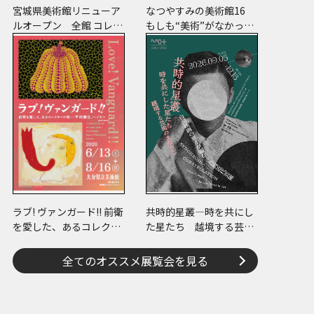
宮城県美術館リニューア
なつやすみの美術館16
ルオープン 全館 コレク
もしも“美術”がなかった
ションで魅せます 美術
ら
の時代
ラブ! ヴァンガード!! 前衛
共時的星叢―時を共にし
を愛した、あるコレクタ
た星たち 越境する芸術
ーの眼 ―草間彌生、ヘイ
のまなざし
ター and more
全てのオススメ展覧会を見る