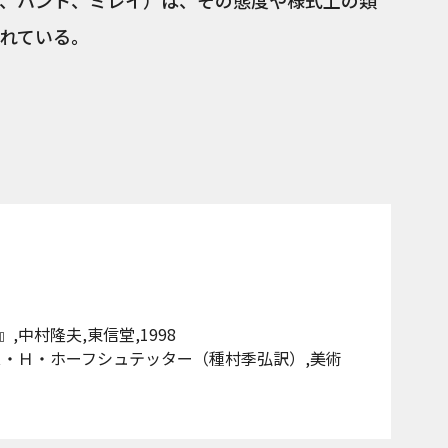
、ハント、ミレイ）は、その態度や様式上の類
れている。
中村隆夫,東信堂,1998
ス・Ｈ・ホーフシュテッター（種村季弘訳）,美術