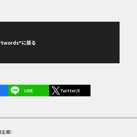
rtwords®に戻る
LINE
Twitter/X
徴主義）