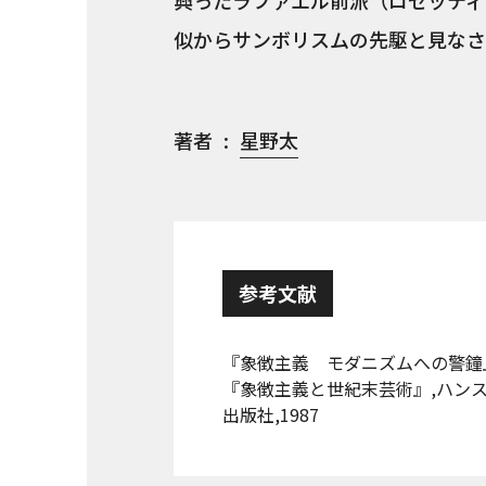
興ったラファエル前派（ロセッティ
似からサンボリスムの先駆と見なさ
著者
星野太
参考文献
『象徴主義 モダニズムへの警鐘』,
『象徴主義と世紀末芸術』,ハン
出版社,1987