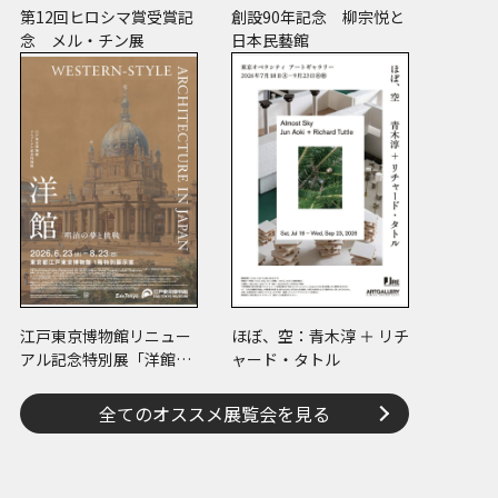
第12回ヒロシマ賞受賞記
創設90年記念 柳宗悦と
念 メル・チン展
日本民藝館
江戸東京博物館リニュー
ほぼ、空：青木淳 ＋ リチ
アル記念特別展「洋館
ャード・タトル
明治の夢と挑戦」
全てのオススメ展覧会を見る