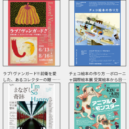
ラブ! ヴァンガード!! 前衛を愛
チェコ絵本の作り方 ―ボローニ
した、あるコレクターの眼 ―草
ャ国際絵本展 受賞絵本から日･
間彌生、ヘイター and more
チェコ共作のコミックまで―