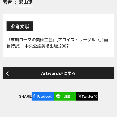
著者
沢山遼
参考文献
『末期ローマの美術工芸』,アロイス・リーグル（井面
信行訳）,中央公論美術出版,2007
Artwords®に戻る
Facebook
LINE
Twitter/X
SHARE