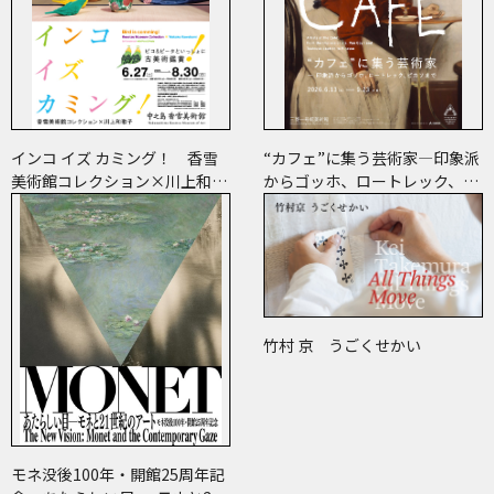
インコ イズ カミング！ 香雪
“カフェ”に集う芸術家―印象派
美術館コレクション×川上和歌
からゴッホ、ロートレック、ピ
子 ～ピコ＆ピータといっしょ
カソまで
に古美術鑑賞～
竹村 京 うごくせかい
モネ没後100年・開館25周年記