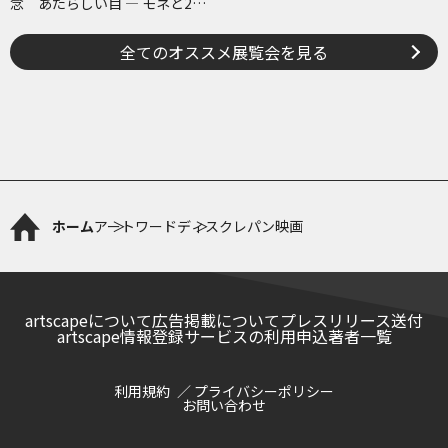
念 あたらしい目 ― モネと21
世紀のアート
全てのオススメ展覧会を見る
ホーム
アートワード
ディスクレパン映画
artscapeについて
広告掲載について
プレスリリース送付
artscape情報登録サービスの利用申込
著者一覧
利用規約
プライバシーポリシー
お問い合わせ