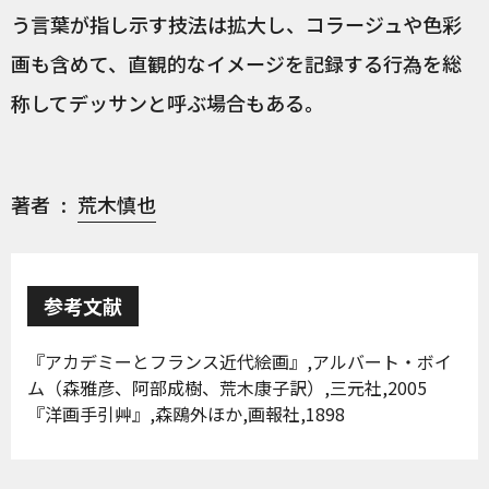
う言葉が指し示す技法は拡大し、コラージュや色彩
画も含めて、直観的なイメージを記録する行為を総
称してデッサンと呼ぶ場合もある。
著者
荒木慎也
参考文献
『アカデミーとフランス近代絵画』,アルバート・ボイ
ム（森雅彦、阿部成樹、荒木康子訳）,三元社,2005
『洋画手引艸』,森鴎外ほか,画報社,1898