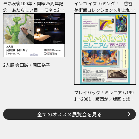
モネ没後100年・開館25周年記
インコ イズ カミング！ 香雪
念 あたらしい目 ― モネと21
美術館コレクション×川上和歌
世紀のアート
子 ～ピコ＆ピータといっしょ
に古美術鑑賞～
2人展 会田誠・岡田裕子
プレイバック！ミレニアム199
1→2001：版画が／版画で越え
た境界
全てのオススメ展覧会を見る