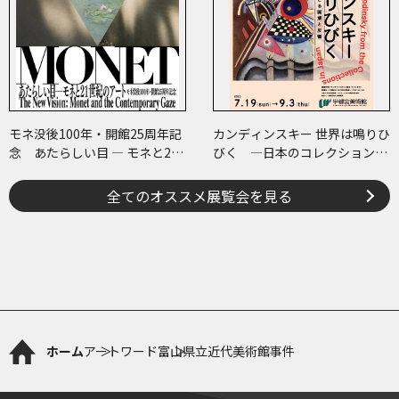
モネ没後100年・開館25周年記
カンディンスキー 世界は鳴りひ
念 あたらしい目 ― モネと21
びく ―日本のコレクションで
世紀のアート
たどる画業と反響―
全てのオススメ展覧会を見る
ホーム
アートワード
富山県立近代美術館事件