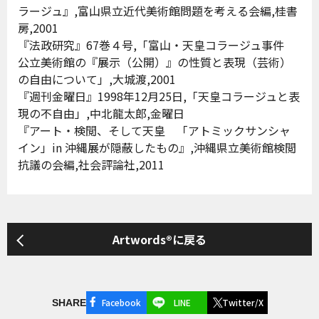
ラージュ』,富山県立近代美術館問題を考える会編,桂書
房,2001
『法政研究』67巻４号,「富山・天皇コラージュ事件
公立美術館の『展示（公開）』の性質と表現（芸術）
の自由について」,大城渡,2001
『週刊金曜日』1998年12月25日,「天皇コラージュと表
現の不自由」,中北龍太郎,金曜日
『アート・検閲、そして天皇 「アトミックサンシャ
イン」in 沖縄展が隠蔽したもの』,沖縄県立美術館検閲
抗議の会編,社会評論社,2011
Artwords®に戻る
Facebook
LINE
Twitter/X
SHARE