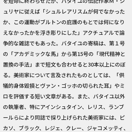
を短命に終わらせたが、バタイユの伝記作家Ｍ・シ
ュリヤに従えば「シュルレアリスムが何でなかった
か、この運動がブルトンの庇護のもとでは何になり
えなかったかを浮き彫りにした」アクチュアルで論
争的な雑誌でもあった。バタイユの寄稿は、第１号
の「アカデミックな馬」から第15号の「現代精神と
置換の手法」まで短文も合わせると30本以上にのぼ
る。美術家について言及されたものとしては、「供
犠的身体毀損とヴァン・ゴッホの切られた耳」やミ
ロを評価する短い文章がある。また、バタイユ以外
の執筆者、特にアインシュタイン、レリス、ランブ
ールらにより同誌で採り上げられた美術家には、ピ
カソ、ブラック、レジェ、クレー、ジャコメッティ、