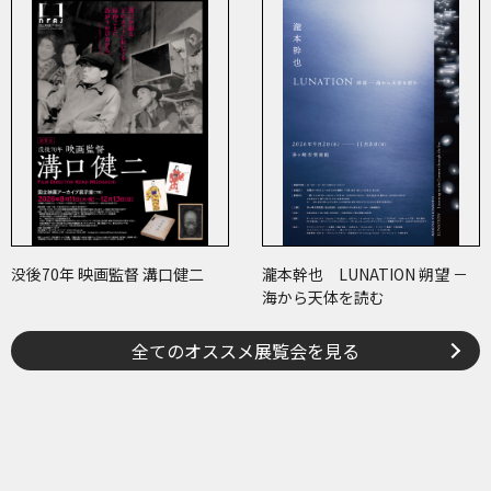
没後70年 映画監督 溝口健二
瀧本幹也 LUNATION 朔望 －
海から天体を読む
全てのオススメ展覧会を見る