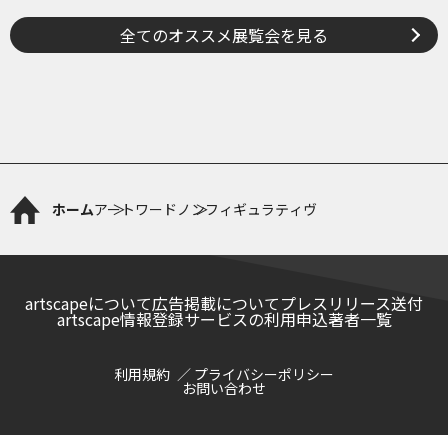
子 ～ピコ＆ピータといっしょ
に古美術鑑賞～
全てのオススメ展覧会を見る
ホーム
アートワード
ノンフィギュラティヴ
artscapeについて
広告掲載について
プレスリリース送付
artscape情報登録サービスの利用申込
著者一覧
利用規約
プライバシーポリシー
お問い合わせ