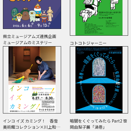
県立ミュージアムズ連携企画
ミュージアムのミステリー
コトコトジャーニー
インコ イズ カミング！ 香雪
暗闇をくぐってみたら Part2 笹
美術館コレクション×川上和歌
岡由梨子展「渦巻」