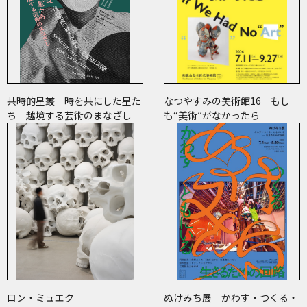
共時的星叢―時を共にした星た
なつやすみの美術館16 もし
ち 越境する芸術のまなざし
も“美術”がなかったら
ロン・ミュエク
ぬけみち展 かわす・つくる・