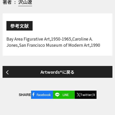
著者
沢山遼
参考文献
Bay Area Figurative Art,1950-1965,Caroline A.
Jones,San Francisco Museum of Modern Art,1990
Artwords®に戻る
Facebook
LINE
Twitter/X
SHARE