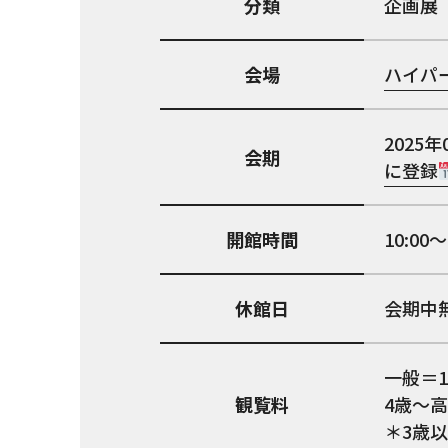
分類
企画展
会場
ハイパ
2025年
会期
に登録
開館時間
10:0
休館日
会期中
一般＝1
観覧料
4歳～高
＊3歳