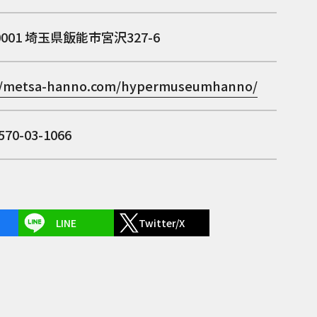
0001
埼玉県飯能市宮沢327-6
//metsa-hanno.com/hypermuseumhanno/
70-03-1066
LINE
Twitter/X