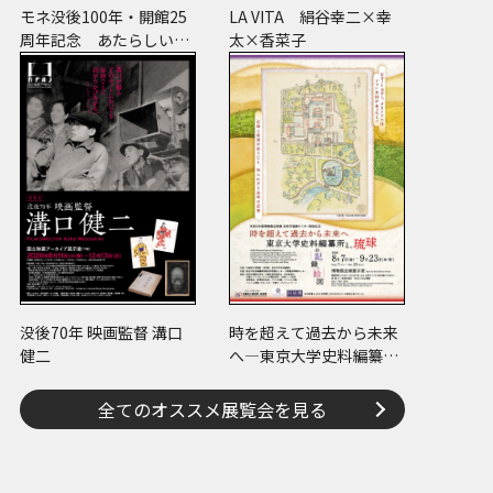
モネ没後100年・開館25
LA VITA 絹谷幸二×幸
周年記念 あたらしい目
太×香菜子
― モネと21世紀のアート
没後70年 映画監督 溝口
時を超えて過去から未来
健二
へ―東京大学史料編纂所
と琉球の記録・絵図―
全てのオススメ展覧会を見る