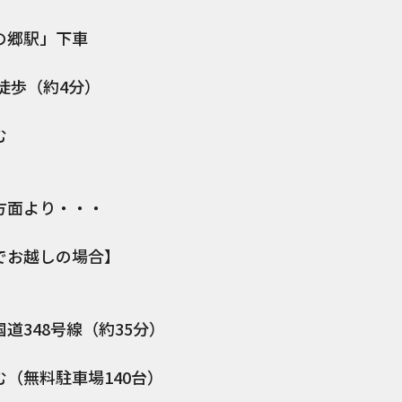
の郷駅」下車
歩（約4分）
む
方面より・・・
でお越しの場合】
道348号線（約35分）
む（無料駐車場140台）