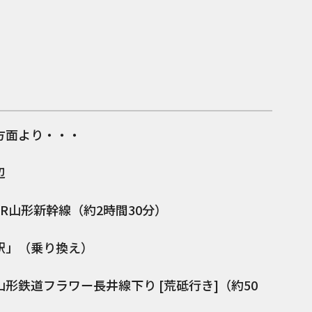
方面より・・・
辺
R山形新幹線（約2時間30分）
駅」（乗り換え）
形鉄道フラワー長井線下り [荒砥行き]（約50