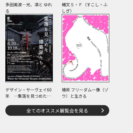
多田美波―光、凛と ゆれ
縄文Ｓ・Ｆ（すこし・ふ
る
しぎ）
デザイン・サーヴェイ60
椿昇 フリーダムー像（ゾ
年 ―集落を見つめた建
ウ）と生きる
築家たち
全てのオススメ展覧会を見る