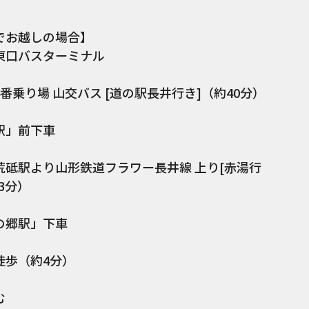
でお越しの場合】
東口バスターミナル
乗り場 山交バス [道の駅長井行き]（約40分）
駅」前下車
砥駅より山形鉄道フラワー長井線 上り[赤湯行
3分）
の郷駅」下車
歩（約4分）
む