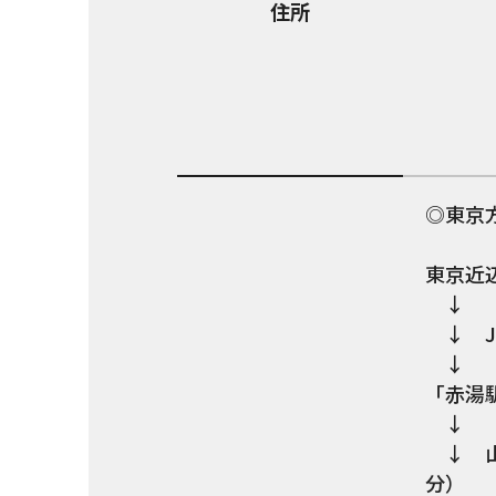
住所
◎東京
東京近
↓
↓ J
↓
「赤湯
↓
↓ 山
分）