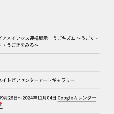
ピア×イアマス連携展示 うごキズム ～うごく・
す・うごきをみる～
スイトピアセンターアートギャラリー
09月28日～2024年11月04日
Googleカレンダー