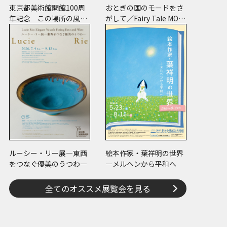
東京都美術館開館100周
おとぎの国のモードをさ
年記念 この場所の風景
がして／Fairy Tale MOD
―上野・大牟田・ブエノ
E
スアイレス
ルーシー・リー展―東西
絵本作家・葉祥明の世界
をつなぐ優美のうつわ―
―メルヘンから平和へ
全てのオススメ展覧会を見る