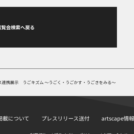
展覧会検索へ戻る
ス連携展示 うごキズム ～うごく・うごかす・うごきをみる～
掲載について
プレスリリース送付
artscap