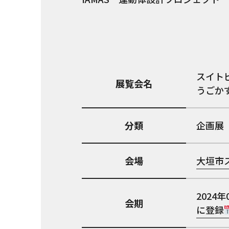
スイト
展覧会名
うごか
分類
企画展
会場
大垣市
2024年
会期
に登録