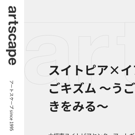
スイトピア×イ
アートスケープ since 1995
ごキズム ～う
きをみる～