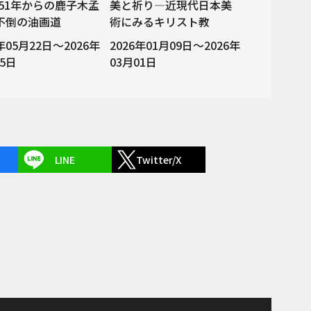
51年からの鹿子木孟
美と祈り—近現代日本美
―不倒の油画道
術にみるキリスト教
6年05月22日～2026年
2026年01月09日～2026年
05日
03月01日
LINE
Twitter/X