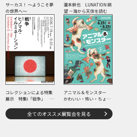
サーカス！ ～ようこそ夢
瀧本幹也 LUNATION 朔
の世界へ～
望 －海から天体を読む
コレクションによる特集
アニマル＆モンスター
展示 特集Ⅰ「戦争」 特
かわいい・怖い・ちょっ
集Ⅱ「ヒノマル・イルミ
と変
ネーション」
全てのオススメ展覧会を見る