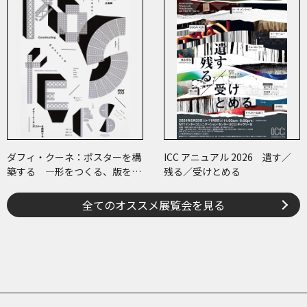
ダフィ・クーネ：ポスターを構
ICC アニュアル 2026 遺す／
築する ―形をつくる、版をつ
残る／受けとめる
くる、表現をつくる―
全てのオススメ展覧会を見る