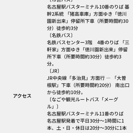
名古屋駅バスターミナル10番のりば 基
幹2系統 「猪高車庫」方面ゆき「徳川
園新出来」停留所下車（所要時間約30
分）徒歩約3分
〔名鉄バス〕
名鉄バスセンター3階 4番のりば 「三
軒家」方面ゆき「徳川園新出来」停留
所下車（所要時間約30分）徒歩約3
分。
〔JR〕
JR中央線「多治見」方面行 ― 「大曽
根駅」下車（所要時間約20分） 南出口
から徒歩約10分。
アクセス
〔なごや観光ルートバス「メーグ
ル」〕
名古屋駅バスターミナル11番のりば
名古屋駅発着で平日30分～1時間に1
本、土・日・休日は20分～30分に1本