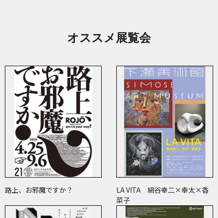
オススメ展覧会
路上、お邪魔ですか？
LA VITA 絹谷幸二×幸太×香
菜子