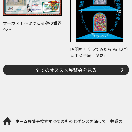
サーカス！ ～ようこそ夢の世界
へ～
暗闇をくぐってみたら Part2 笹
岡由梨子展「渦巻」
全てのオススメ展覧会を見る
ホーム
展覧会検索
すべてのものとダンスを踊って─共感のエ
コロジー