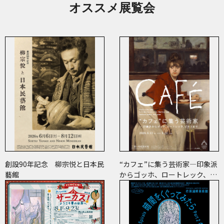
オススメ展覧会
創設90年記念 柳宗悦と日本民
“カフェ”に集う芸術家―印象派
藝館
からゴッホ、ロートレック、ピ
カソまで