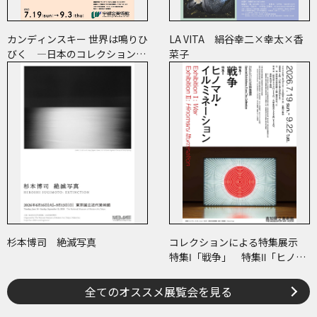
カンディンスキー 世界は鳴りひ
LA VITA 絹谷幸二×幸太×香
びく ―日本のコレクションで
菜子
たどる画業と反響―
杉本博司 絶滅写真
コレクションによる特集展示
特集Ⅰ「戦争」 特集Ⅱ「ヒノマ
ル・イルミネーション」
全てのオススメ展覧会を見る