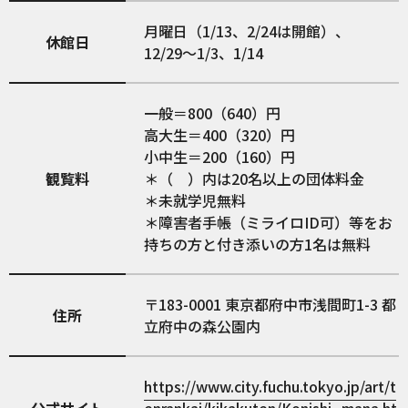
月曜日（1/13、2/24は開館）、
休館日
12/29〜1/3、1/14
一般＝800（640）円
高大生＝400（320）円
小中生＝200（160）円
観覧料
＊（ ）内は20名以上の団体料金
＊未就学児無料
＊障害者手帳（ミライロID可）等をお
持ちの方と付き添いの方1名は無料
183-0001
東京都府中市浅間町1-3 都
住所
立府中の森公園内
https://www.city.fuchu.tokyo.jp/art/t