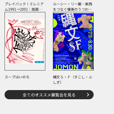
プレイバック！ミレニア
ルーシー・リー展―東西
ム1991→2001：版画が
をつなぐ優美のうつわ―
／版画で越えた境界
スープはいのち
縄文Ｓ・Ｆ（すこし・ふ
しぎ）
全てのオススメ展覧会を見る