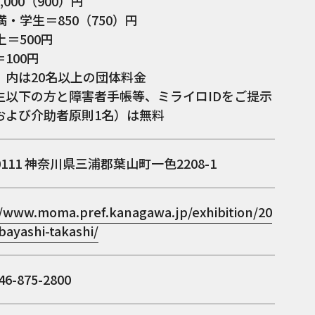
,000（900）円
満・学生＝850（750）円
上＝500円
100円
）内は20名以上の団体料金
生以下の方と障害者手帳等、ミライロIDをご提示
および介助者原則1名）は無料
0111
神奈川県三浦郡葉山町一色2208-1
//www.moma.pref.kanagawa.jp/exhibition/20
bayashi-takashi/
6-875-2800