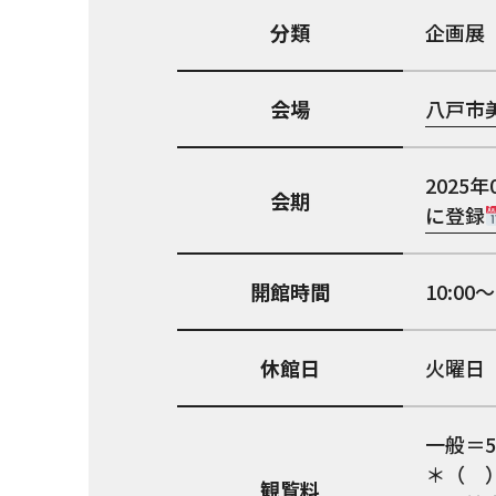
分類
企画展
会場
八戸市
2025年
会期
に登録
開館時間
10:00〜
休館日
火曜日（
一般＝5
＊（ 
観覧料