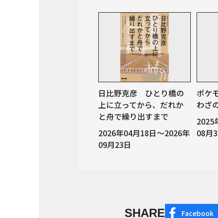
日比野克彦 ひとり橋の
ポケ
上に立ってから、だれか
わざ
と舟で繰り出すまで
202
2026年04月18日～2026年
08月
09月23日
SHARE
Facebook