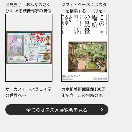
出光真子 おんなのさく
ダフィ・クーネ：ポスタ
ひん ――ある映像作家の自伝
ーを構築する ―形をつ
くる、版をつくる、表現
をつくる―
サーカス！ ～ようこそ夢
東京都美術館開館100周
の世界へ～
年記念 この場所の風景
―上野・大牟田・ブエノ
スアイレス
全てのオススメ展覧会を見る