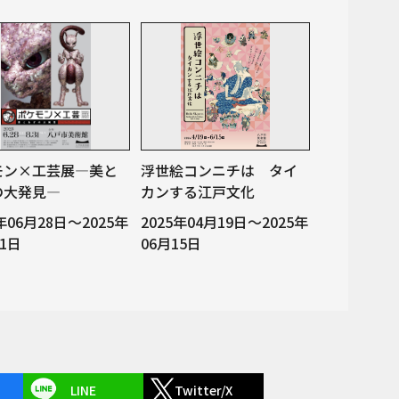
モン×工芸展―美と
浮世絵コンニチは タイ
の大発見―
カンする江戸文化
5年06月28日～2025年
2025年04月19日～2025年
31日
06月15日
LINE
Twitter/X