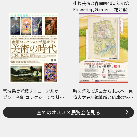
札幌芸術の森開園40周年記念
Flowering Garden 花と獣
いろとかたち
宮城県美術館リニューアルオー
時を超えて過去から未来へ―東
プン 全館 コレクションで魅せ
京大学史料編纂所と琉球の記
ます 美術の時代
録・絵図―
全てのオススメ展覧会を見る