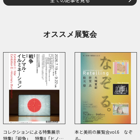
全ての記事を見る
オススメ展覧会
コレクションによる特集展示
本と美術の展覧会vol.6 なぞ
特集Ⅰ「戦争」 特集Ⅱ「ヒノマ
る。