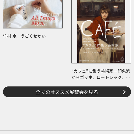
竹村 京 うごくせかい
“カフェ”に集う芸術家―印象派
からゴッホ、ロートレック、ピ
カソまで
全てのオススメ展覧会を見る