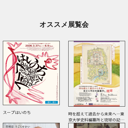
オススメ展覧会
スープはいのち
時を超えて過去から未来へ―東
京大学史料編纂所と琉球の記
録・絵図―