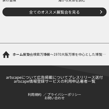
家の冒険
海から天体を読む
全てのオススメ展覧会を見る
ホーム
展覧会検索
万博展～1970大阪万博を中心とした博覧会
展～
artscapeについて
広告掲載について
プレスリリース送付
artscape情報登録サービスの利用申込
著者一覧
利用規約
プライバシーポリシー
お問い合わせ