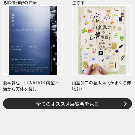
る映像作家の自伝
生きる
瀧本幹也 LUNATION 朔望 －
山室眞二の薯版画〈かまくら博
海から天体を読む
物誌〉
全てのオススメ展覧会を見る