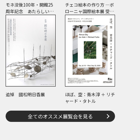
モネ没後100年・開館25
チェコ絵本の作り方 ―ボ
周年記念 あたらしい目
ローニャ国際絵本展 受賞
― モネと21世紀のアート
絵本から日･チェコ共作
二年仏国巴里万国博覧会賞状
のコミックまで―
追悼 國松明日香展
ほぼ、空：青木淳 ＋ リチ
ャード・タトル
全てのオススメ展覧会を見る