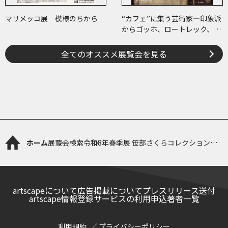
マリメッコ展 模様のちから
“カフェ”に集う芸術家―印象派
からゴッホ、ロートレック、ピ
カソまで
全てのオススメ展覧会を見る
ホーム
展覧会検索
令和8年春季展 笹部さくらコレクション
「さくらがり 吉野と花の名所」
artscapeについて
広告掲載について
プレスリリース送付
artscape情報登録サービスの利用申込
著者一覧
利用規約
プライバシーポリシー