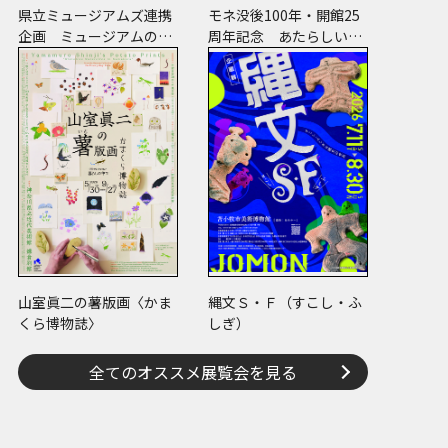
県立ミュージアムズ連携
モネ没後100年・開館25
企画 ミュージアムのミ
周年記念 あたらしい目
ステリー
― モネと21世紀のアート
山室眞二の薯版画〈かま
縄文Ｓ・Ｆ（すこし・ふ
くら博物誌〉
しぎ）
全てのオススメ展覧会を見る