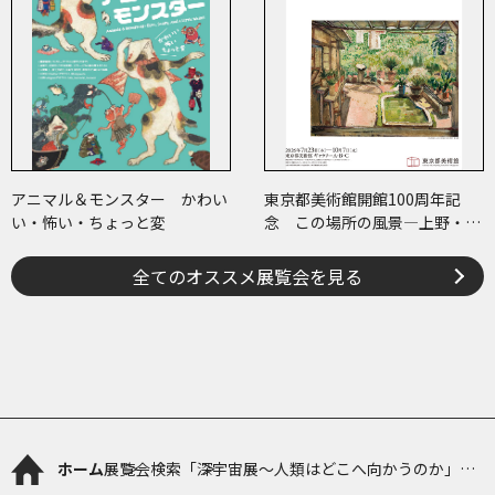
アニマル＆モンスター かわい
東京都美術館開館100周年記
い・怖い・ちょっと変
念 この場所の風景―上野・大
牟田・ブエノスアイレス
全てのオススメ展覧会を見る
ホーム
展覧会検索
「深宇宙展～人類はどこへ向かうのか」To
the Moon and Beyond