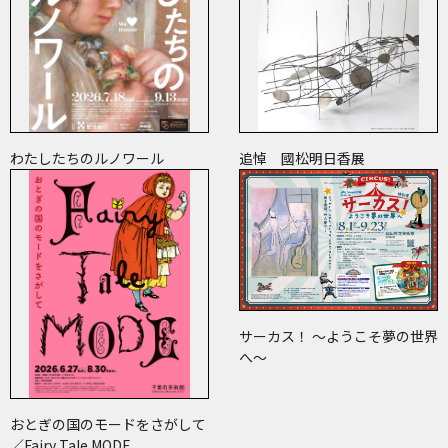
わたしたちのルノワール
追悼 國松明日香展
サーカス！ ～ようこそ夢の世界
へ～
おとぎの国のモードをさがして
／Fairy Tale MODE