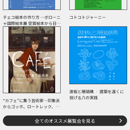
チェコ絵本の作り方 ―ボローニ
コトコトジャーニー
ャ国際絵本展 受賞絵本から日･
チェコ共作のコミックまで―
波板と珊瑚礁 ‐ 建築を遠くに
投げる八の実践
“カフェ”に集う芸術家―印象派
からゴッホ、ロートレック、ピ
カソまで
全てのオススメ展覧会を見る