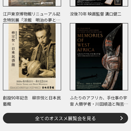
江戸東京博物館リニューアル記
没後70年 映画監督 溝口健二
念特別展「洋館 明治の夢と挑
戦」
創設90年記念 柳宗悦と日本民
ふたりのアフリカ、手仕事の宇
藝館
宙 ――人類学者・川田順造と陶芸作
家・小川待子のコレクション
全てのオススメ展覧会を見る