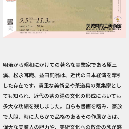
明治から昭和にかけての著名な実業家である原三
溪、松永耳庵、益田鈍翁は、近代の日本経済を牽引
した存在です。貴重な美術品や茶道具の蒐集家とし
ても知られ、近代の茶の湯の文化の形成においても
多大な功績を残しました。自らも書画を嗜み、豪放
で大胆、時に大らかで品格のあるその作風からは、
偉大な実業人の胆力や、美術文化への敬愛の念が感