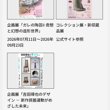
企画展「ガレの陶芸Ⅱ 奇想
コレクション展・新収蔵
と幻想の造形世界」
品展
2026年07月11日～2026年
公式サイト参照
09月23日
企画展「吉田璋也のデザ
イン － 新作民藝運動がめ
ざした未来」