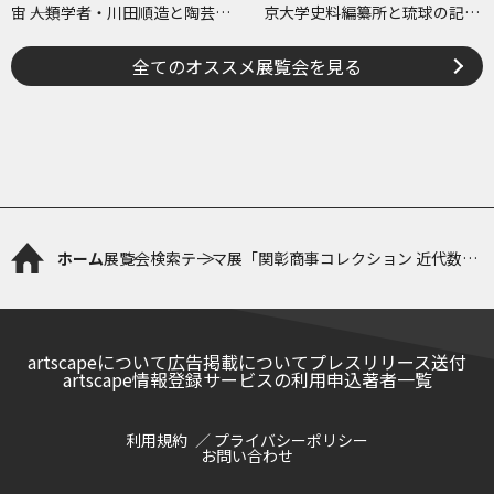
宙 ――人類学者・川田順造と陶芸作
京大学史料編纂所と琉球の記
家・小川待子のコレクション
録・絵図―
全てのオススメ展覧会を見る
ホーム
展覧会検索
テーマ展「関彰商事コレクション 近代数寄
者の書と絵画 原三溪・松永耳庵・益田鈍翁
の美意識」
artscapeについて
広告掲載について
プレスリリース送付
artscape情報登録サービスの利用申込
著者一覧
利用規約
プライバシーポリシー
お問い合わせ