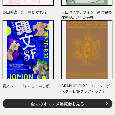
多田美波―光、凛と ゆれる
吉田璋也のデザイン 新作民藝
運動がめざした未来
縄文Ｓ・Ｆ（すこし・ふしぎ）
GRAPHIC CUBE －シアターポ
スター DNPグラフィックデザ
イン・アーカイブより
全てのオススメ展覧会を見る