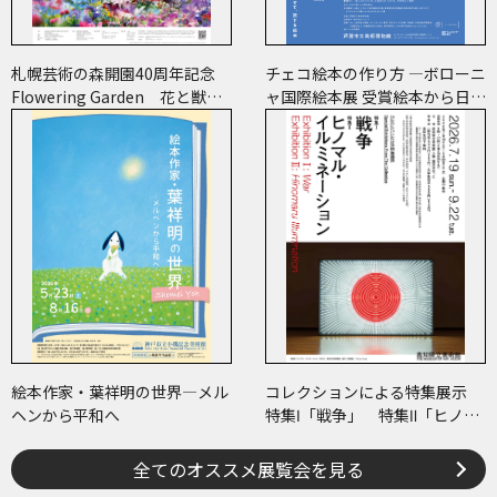
札幌芸術の森開園40周年記念
チェコ絵本の作り方 ―ボローニ
Flowering Garden 花と獣
ャ国際絵本展 受賞絵本から日･
いろとかたち
チェコ共作のコミックまで―
絵本作家・葉祥明の世界―メル
コレクションによる特集展示
ヘンから平和へ
特集Ⅰ「戦争」 特集Ⅱ「ヒノマ
ル・イルミネーション」
全てのオススメ展覧会を見る