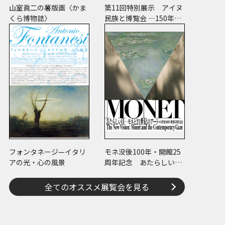
山室眞二の薯版画〈かま
第11回特別展示 アイヌ
くら博物誌〉
民族と博覧会 ―150年の
経験―
フォンタネージ—イタリ
モネ没後100年・開館25
アの光・心の風景
周年記念 あたらしい目
― モネと21世紀のアート
全てのオススメ展覧会を見る