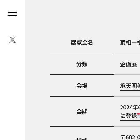
展覧会名
頂相—
分類
企画展
会場
承天閣
2024年
会期
に登録
602-