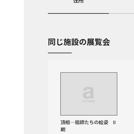
住所
同じ施設の展覧会
頂相—祖師たちの絵姿 Ⅱ
期