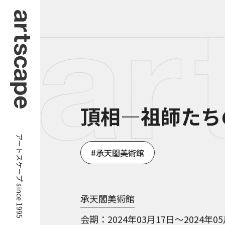
頂相—祖師たち
アートスケープ since 1995
承天閣美術館
承天閣美術館
会期
2024年03月17日～2024年0