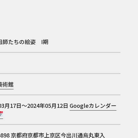
祖師たちの絵姿 Ⅰ期
美術館
03月17日～2024年05月12日
Googleカレンダー
0898
京都府京都市上京区今出川通烏丸東入