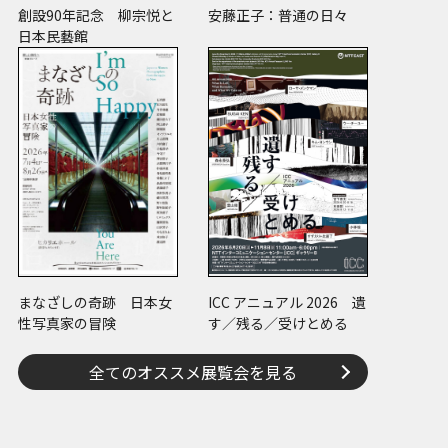
創設90年記念 柳宗悦と
安藤正子：普通の日々
日本民藝館
まなざしの奇跡 日本女
ICC アニュアル 2026 遺
性写真家の冒険
す／残る／受けとめる
全てのオススメ展覧会を見る