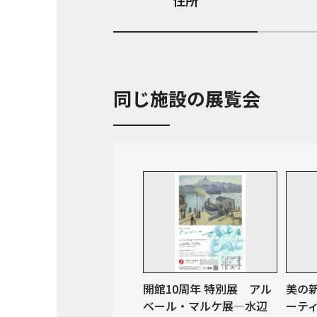
住所
同じ施設の展覧会
開館10周年 特別展 アル
美の
ベール・マルケ展―水辺
ーテ