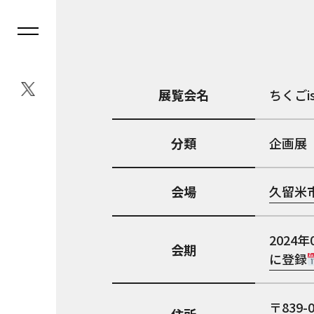
展覧会名
ちくごi
分類
企画展
会場
久留米
2024年
会期
に登録
839-