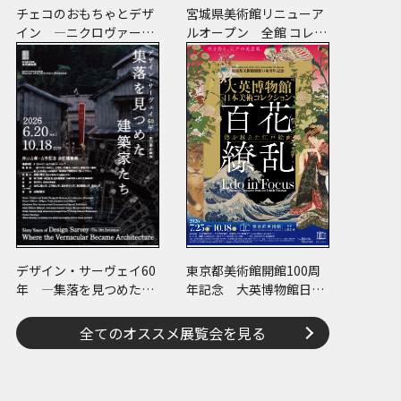
チェコのおもちゃとデザ
宮城県美術館リニューア
イン ―ニクロヴァーの
ルオープン 全館 コレク
プラスチック・トイから
ションで魅せます 美術
現代作家のアートまで―
の時代
デザイン・サーヴェイ60
東京都美術館開館100周
年 ―集落を見つめた建
年記念 大英博物館日本
築家たち
美術コレクション 百花
繚乱～海を越えた江戸絵
全てのオススメ展覧会を見る
画