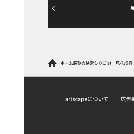
ホーム
展覧会検索
ちくごist 尾花成春
artscapeについて
広告