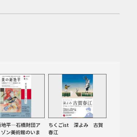
新地平―石橋財団ア
ちくごist 深よみ 古賀
ィゾン美術館のいま
春江