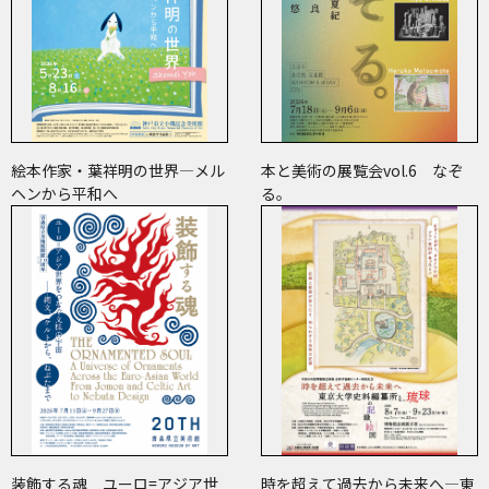
絵本作家・葉祥明の世界―メル
本と美術の展覧会vol.6 なぞ
ヘンから平和へ
る。
装飾する魂 ユーロ=アジア世
時を超えて過去から未来へ―東