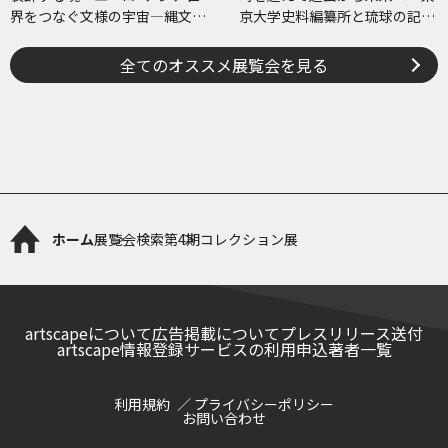
界をつなぐ文様の宇宙―縄文、
京大学史料編纂所と琉球の記
ケルトから、ねぶたまで
録・絵図―
全てのオススメ展覧会を見る
ホーム
展覧会検索
第4期コレクション展
artscapeについて
広告掲載について
プレスリリース送付
artscape情報登録サービスの利用申込
著者一覧
利用規約
プライバシーポリシー
お問い合わせ