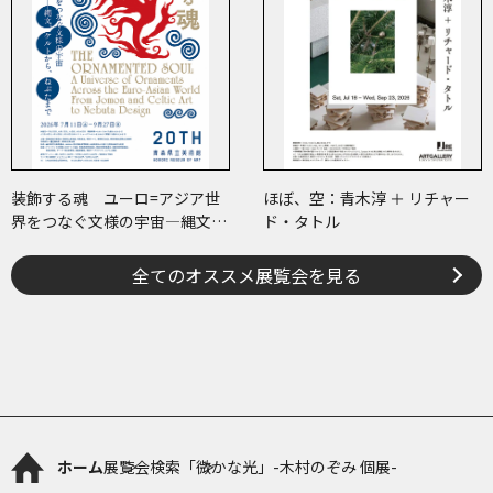
装飾する魂 ユーロ=アジア世
ほぼ、空：青木淳 ＋ リチャー
界をつなぐ文様の宇宙―縄文、
ド・タトル
ケルトから、ねぶたまで
全てのオススメ展覧会を見る
ホーム
展覧会検索
「微かな光」-木村のぞみ 個展-