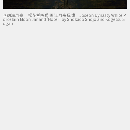
李朝満月壺 松花堂昭乗 画 江月宗玩 讃 Joseon Dynasty White P
orcelain Moon Jar and 'Hotei ' by Shokado Shojo and Kogetsu S
ogan