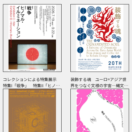
コレクションによる特集展示
装飾する魂 ユーロ=アジア世
特集Ⅰ「戦争」 特集Ⅱ「ヒノマ
界をつなぐ文様の宇宙―縄文、
ル・イルミネーション」
ケルトから、ねぶたまで