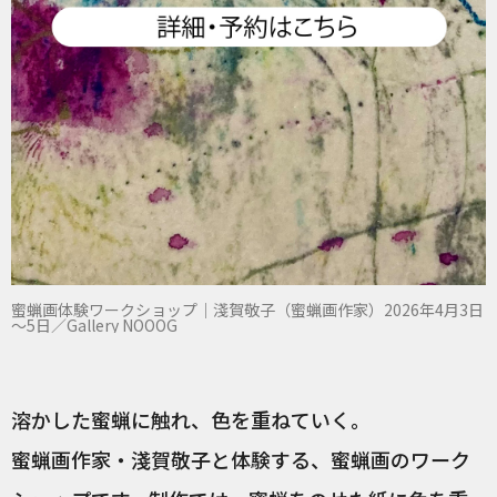
蜜蝋画体験ワークショップ｜淺賀敬子（蜜蝋画作家）2026年4月3日
～5日／Gallery NOOOG
溶かした蜜蝋に触れ、色を重ねていく。
蜜蝋画作家・淺賀敬子と体験する、蜜蝋画のワーク